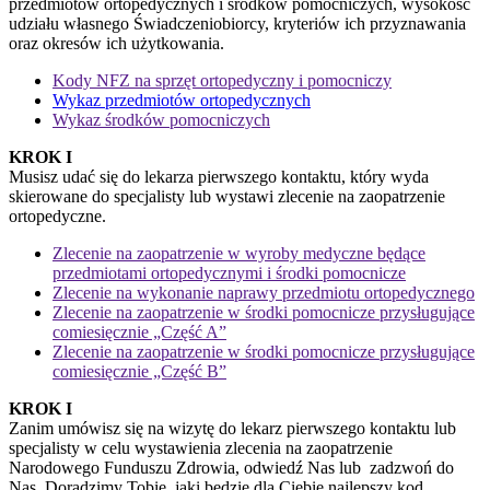
przedmiotów ortopedycznych i środków pomocniczych, wysokość
udziału własnego Świadczeniobiorcy, kryteriów ich przyznawania
oraz okresów ich użytkowania.
Kody NFZ na sprzęt ortopedyczny i pomocniczy
Wykaz przedmiotów ortopedycznych
Wykaz środków pomocniczych
KROK I
Musisz udać się do lekarza pierwszego kontaktu, który wyda
skierowane do specjalisty lub wystawi zlecenie na zaopatrzenie
ortopedyczne.
Zlecenie na zaopatrzenie w wyroby medyczne będące
przedmiotami ortopedycznymi i środki pomocnicze
Zlecenie na wykonanie naprawy przedmiotu ortopedycznego
Zlecenie na zaopatrzenie w środki pomocnicze przysługujące
comiesięcznie „Część A”
Zlecenie na zaopatrzenie w środki pomocnicze przysługujące
comiesięcznie „Część B”
KROK I
Zanim umówisz się na wizytę do lekarz pierwszego kontaktu lub
specjalisty w celu wystawienia zlecenia na zaopatrzenie
Narodowego Funduszu Zdrowia, odwiedź Nas lub zadzwoń do
Nas. Doradzimy Tobie, jaki będzie dla Ciebie najlepszy kod