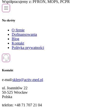
Współpracujemy z:
PFRON, MOPS, PCPR
Na skróty
O firmie
Dofinansowania
Blog
Kontakt
Polityka prywatności
Kontakt
e-mail:
sklep@activ-med.pl
ul. Joannitów 22
50-525 Wrocław
Polska
telefon: +48 71 707 21 04