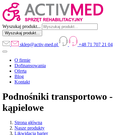
Wyszukaj produkt...
sklep@activ-med.pl
+48 71 707 21 04
O firmie
Dofinansowania
Oferta
Blog
Kontakt
Podnośniki transportowo -
kąpielowe
Strona główna
Nasze produkty
Likwidacja barier