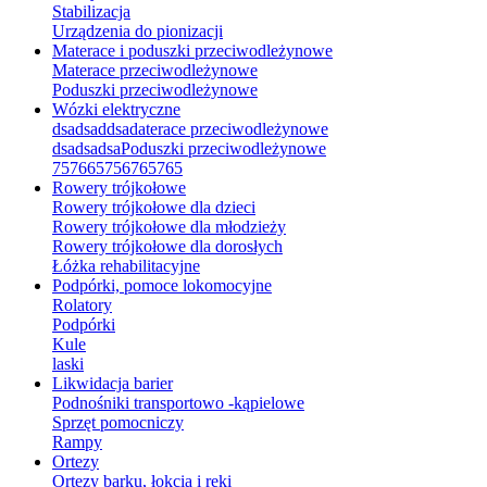
Stabilizacja
Urządzenia do pionizacji
Materace i poduszki przeciwodleżynowe
Materace przeciwodleżynowe
Poduszki przeciwodleżynowe
Wózki elektryczne
dsadsaddsadaterace przeciwodleżynowe
dsadsadsaPoduszki przeciwodleżynowe
757665756765765
Rowery trójkołowe
Rowery trójkołowe dla dzieci
Rowery trójkołowe dla młodzieży
Rowery trójkołowe dla dorosłych
Łóżka rehabilitacyjne
Podpórki, pomoce lokomocyjne
Rolatory
Podpórki
Kule
laski
Likwidacja barier
Podnośniki transportowo -kąpielowe
Sprzęt pomocniczy
Rampy
Ortezy
Ortezy barku, łokcia i ręki