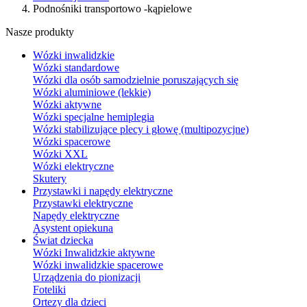
Podnośniki transportowo -kąpielowe
Nasze produkty
Wózki inwalidzkie
Wózki standardowe
Wózki dla osób samodzielnie poruszających się
Wózki aluminiowe (lekkie)
Wózki aktywne
Wózki specjalne hemiplegia
Wózki stabilizujące plecy i głowę (multipozycjne)
Wózki spacerowe
Wózki XXL
Wózki elektryczne
Skutery
Przystawki i napędy elektryczne
Przystawki elektryczne
Napędy elektryczne
Asystent opiekuna
Świat dziecka
Wózki Inwalidzkie aktywne
Wózki inwalidzkie spacerowe
Urządzenia do pionizacji
Foteliki
Ortezy dla dzieci