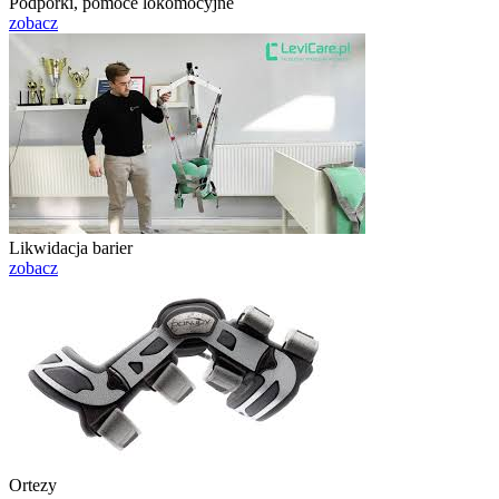
Podpórki, pomoce lokomocyjne
zobacz
Likwidacja barier
zobacz
Ortezy